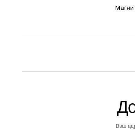
Магни
До
Ваш адр