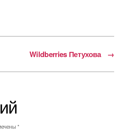
Wildberries Петухова
→
ий
мечены
*