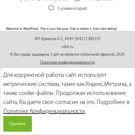
1 комментарий
Welcome to WordPress. This is your first post. Edit or delete it, then start writing!
ИП Арлюков А. С, ИНН: 504212300335
cdek.ru
© Все права защищены. Сайт не является публичной офертой. 2020
Политика конфиденциальности
Для корректной работы сайт использует
Сайт разработан в компании
метрические системы, такие как Яндекс.Метрика, а
также cookie-файлы. Продолжая использование
сайта, Вы даете свое согласие на это. Подробнее в
Политике Конфиденциальности
.
Принять